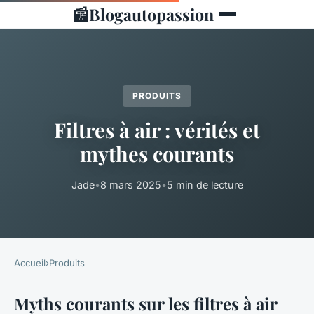
📰
Blogautopassion
PRODUITS
Filtres à air : vérités et
mythes courants
Jade
•
8 mars 2025
•
5 min de lecture
Accueil
›
Produits
Myths courants sur les filtres à air